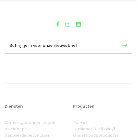
Diensten
Producten
Cementgebonden chape
Parket
Vloeichape
Laminaat & klikvinyl
Gepolierde betonvloer
Onderhoudsproducten