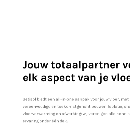
Jouw totaalpartner v
elk aspect van je vlo
Setisol biedt een all-in-one aanpak voor jouw vloer, met
vereenvoudigd en toekomstgericht bouwen. Isolatie, ch
vloerverwarming en afwerking: wij verenigen alle kennis
ervaring onder één dak.