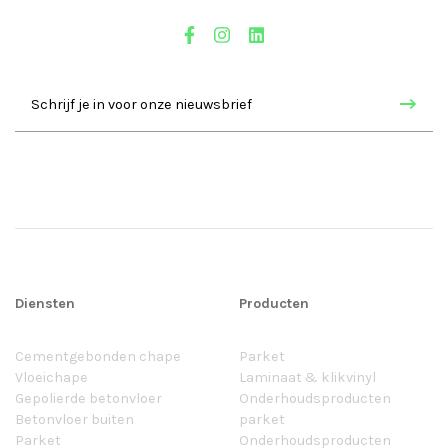
Diensten
Producten
Cementgebonden chape
Parket
Vloeichape
Laminaat & klikvinyl
Gepolierde betonvloer
Onderhoudsproducten
Betonvloer buiten
parket
Parket
Onderhoudsproducten