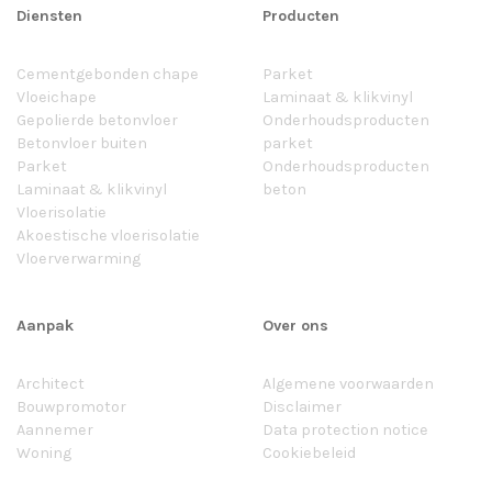
Diensten
Producten
Cementgebonden chape
Parket
Vloeichape
Laminaat & klikvinyl
Gepolierde betonvloer
Onderhoudsproducten
Betonvloer buiten
parket
Parket
Onderhoudsproducten
Laminaat & klikvinyl
beton
Vloerisolatie
Akoestische vloerisolatie
Vloerverwarming
Aanpak
Over ons
Architect
Algemene voorwaarden
Bouwpromotor
Disclaimer
Aannemer
Data protection notice
Woning
Cookiebeleid