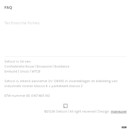
FAQ
Technische fiches
Setisol is lid van:
Confederatie Bouw | Bouwunie | Buildwise
Embuild | Unizo | WTCB
Setisol is erkend aannemer (nr 13699) in vloerdeklagen en bekleding van
industriële vloeren klasse 6 + parketwerk klasse 2
BTW-nummer BE 0417.469.192
©2026 Setisol | All right reserved | Design:
maneuver